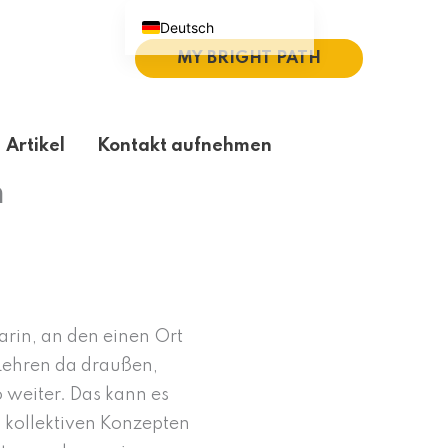
Deutsch
MY BRIGHT PATH
English (UK)
Español
Português do Brasil
Artikel
Kontakt aufnehmen
繁體中文
n
Italiano
arin, an den einen Ort
 Lehren da draußen,
 weiter. Das kann es
 kollektiven Konzepten