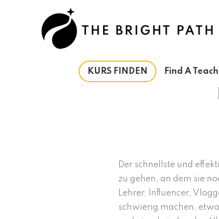
Zum
Inhalt
springen
KURS FINDEN
Find A Teach
Der schnellste und effe
zu gehen, an dem sie noc
Lehrer, Influencer, Vlog
schwierig machen, etwas