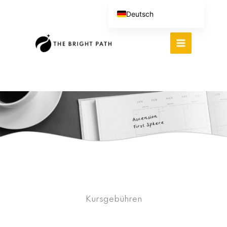
Zum
Deutsch
Inhalt
English (UK)
springen
Español
Português do Brasil
繁體中文
Italiano
Kursgebühren