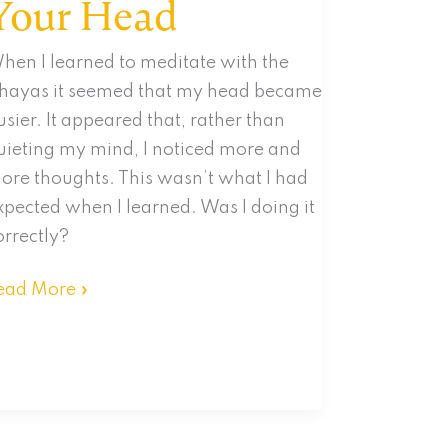
Your Head
hen I learned to meditate with the
shayas it seemed that my head became
usier. It appeared that, rather than
uieting my mind, I noticed more and
ore thoughts. This wasn’t what I had
xpected when I learned. Was I doing it
orrectly?
oving
ead More »
eyond
he
oices
our