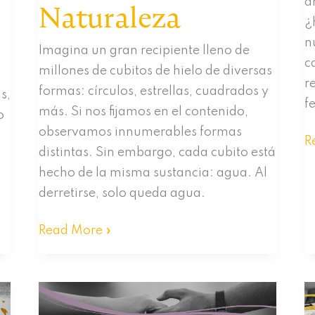
a
Naturaleza
¿
n
Imagina un gran recipiente lleno de
c
millones de cubitos de hielo de diversas
r
formas: círculos, estrellas, cuadrados y
s,
f
más. Si nos fijamos en el contenido,
o
observamos innumerables formas
E
R
distintas. Sin embargo, cada cubito está
L
hecho de la misma sustancia: agua. Al
Q
derretirse, solo queda agua.
B
¿Quiénes
Read More »
somos?
Experimentar
tu
verdadera