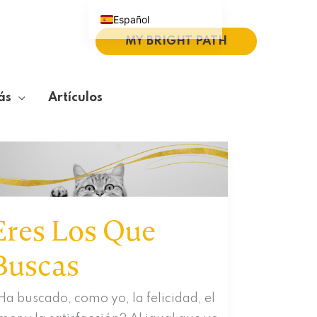
Español
MY BRIGHT PATH
English (UK)
Português do Brasil
Deutsch
ás
Artículos
繁體中文
Italiano
Eres Los Que
Buscas
Ha buscado, como yo, la felicidad, el