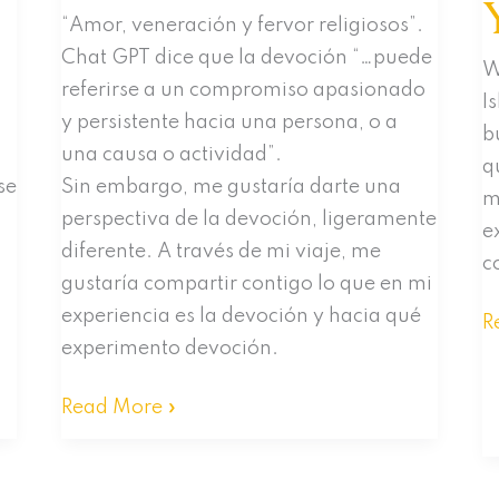
“Amor, veneración y fervor religiosos”.
Chat GPT dice que la devoción “…puede
W
referirse a un compromiso apasionado
I
y persistente hacia una persona, o a
b
una causa o actividad”.
q
se
Sin embargo, me gustaría darte una
m
perspectiva de la devoción, ligeramente
e
diferente. A través de mi viaje, me
c
gustaría compartir contigo lo que en mi
experiencia es la devoción y hacia qué
M
R
experimento devoción.
B
T
Devoción
Read More »
V
In
Y