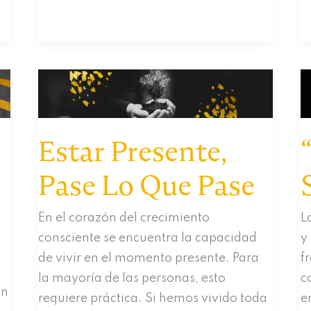
Mereces
V
E
P
A
y
U
Estar Presente,
Pase Lo Que Pase
En el corazón del crecimiento
L
consciente se encuentra la capacidad
y
de vivir en el momento presente. Para
f
la mayoría de las personas, esto
c
on
requiere práctica. Si hemos vivido toda
e