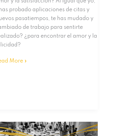
mor y la satisfacción? Al igual que yo,
has probado aplicaciones de citas y
uevos pasatiempos, te has mudado y
ambiado de trabajo para sentirte
ealizado? ¿para encontrar el amor y la
elicidad?
res
ead More »
os
ue
uscas