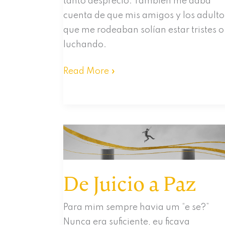
tanto desprecio. También me daba
cuenta de que mis amigos y los adulto
que me rodeaban solían estar tristes o
luchando.
El
Read More »
Hogar
Es
Donde
Está
El
Corazón
De Juicio a Paz
Para mim sempre havia um “e se?”
Nunca era suficiente, eu ficava