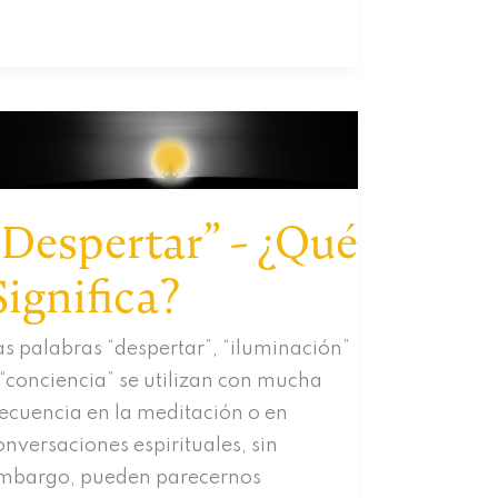
ivir
n
az,
mor
nidad
“Despertar” - ¿Qué
Significa?
as palabras “despertar”, “iluminación”
 “conciencia” se utilizan con mucha
recuencia en la meditación o en
onversaciones espirituales, sin
mbargo, pueden parecernos