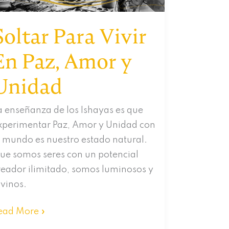
Soltar Para Vivir
En Paz, Amor y
Unidad
a enseñanza de los Ishayas es que
xperimentar Paz, Amor y Unidad con
l mundo es nuestro estado natural.
ue somos seres con un potencial
reador ilimitado, somos luminosos y
ivinos.
oltar
ead More »
ara