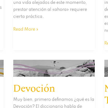
una vida alejados de este momento,
i
s
prestar atención al «ahora» requiere
d
cierta práctica.
e
e
Estar
Read More »
n
Presente,
Pase
“
R
Lo
-
Que
¿
Pase
Si
Devoción
Muy bien, primero definamos ¿qué es la
Devoción? El diccionario habla de