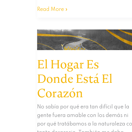
Explorando
Read More »
El
Silencio
–
Juega
Como
El Hogar Es
Un
Niño
Donde Está El
Corazón
No sabía por qué era tan difícil que la
gente fuera amable con los demás ni
por qué tratábamos a la naturaleza c