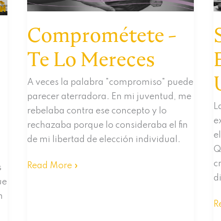
Naturaleza
Comprométete -
Te Lo Mereces
A veces la palabra "compromiso" puede
parecer aterradora. En mi juventud, me
L
rebelaba contra ese concepto y lo
e
rechazaba porque lo consideraba el fin
e
de mi libertad de elección individual.
Q
c
Comprométete
Read More »
s
d
-
ue
Te
n
S
R
Lo
P