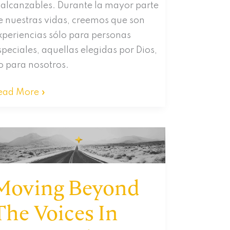
nalcanzables. Durante la mayor parte
e nuestras vidas, creemos que son
xperiencias sólo para personas
speciales, aquellas elegidas por Dios,
o para nosotros.
Despertar”
ead More »
Qué
gnifica?
Moving Beyond
The Voices In