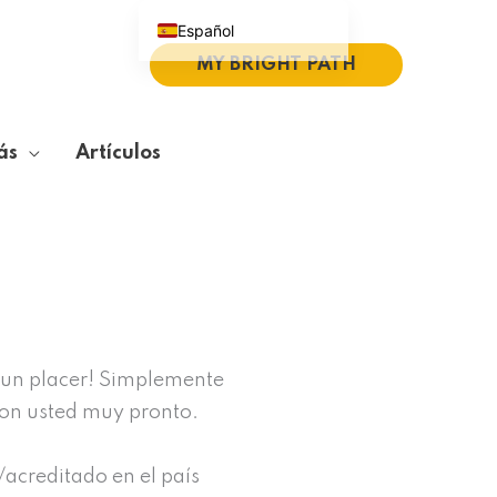
Español
MY BRIGHT PATH
English (UK)
Português do Brasil
Deutsch
ás
Artículos
繁體中文
Italiano
 un placer! Simplemente
con usted muy pronto.
/acreditado en el país