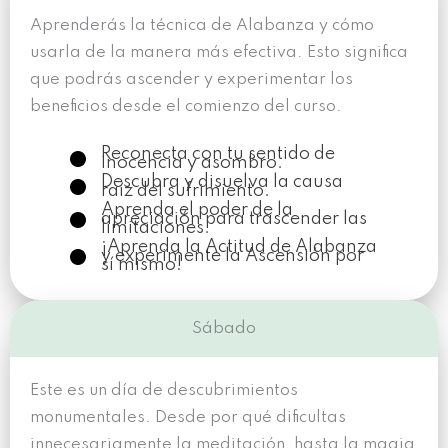
Aprenderás la técnica de Alabanza y cómo
usarla de la manera más efectiva. Esto significa
que podrás ascender y experimentar los
beneficios desde el comienzo del curso.
Reconecta con tu sentido de
inocencia y asombro.
Descubra y disuelva la causa
raíz del sufrimiento.
Aprenda el poder de la
apreciación para trascender las
limitaciones.
¡Aprenda la Actitud de Alabanza
y experimente la Ascensión por
sí mismo!
Sábado
Este es un día de descubrimientos
monumentales. Desde por qué dificultas
innecesariamente la meditación, hasta la magia