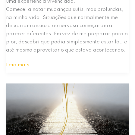
uma experiência vivenciada.
Comecei a notar mudanças sutis, mas profundas,
na minha vida. Situações que normalmente me
deixariam ansiosa ou nervosa começaram a
parecer diferentes. Em vez de me preparar para o
pior, descobri que podia simplesmente estar lá… e
até mesmo aproveitar o que estava acontecendo.
Aproveite
Leia mais
a
Vida
100%
a
partir
de
Dentro