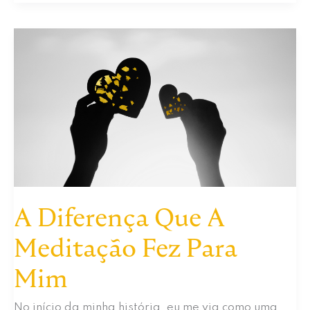
Mistério
do
Momento
Presente
A Diferença Que A
Meditação Fez Para
Mim
No início da minha história, eu me via como uma