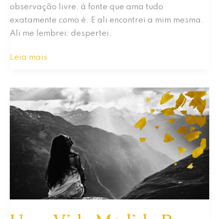
observação livre, à fonte que ama tudo
exatamente como é. E ali encontrei a mim mesma.
Ali me lembrei; despertei.
Acordando
Leia mais
Do
“Sonho”