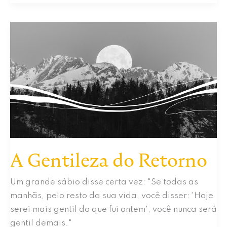
que
é
Rendição?
A Gentileza do Retorno
Um grande sábio disse certa vez: "Se todas as
manhãs, pelo resto da sua vida, você disser: 'Hoje
serei mais gentil do que fui ontem', você nunca será
gentil demais."