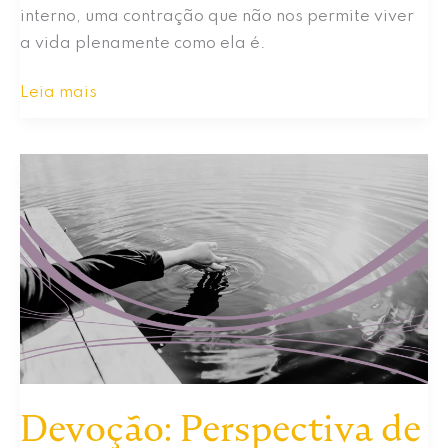
interno, uma contração que não nos permite viver
a vida plenamente como ela é.
Não
Leia mais
Resistir
A
Nada
Devoção: Perspectiva de