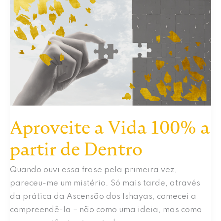
Doença
Me
Ensinou
Sobre
A
Entrega
Aproveite a Vida 100% a
partir de Dentro
Quando ouvi essa frase pela primeira vez,
pareceu-me um mistério. Só mais tarde, através
da prática da Ascensão dos Ishayas, comecei a
compreendê-la – não como uma ideia, mas como