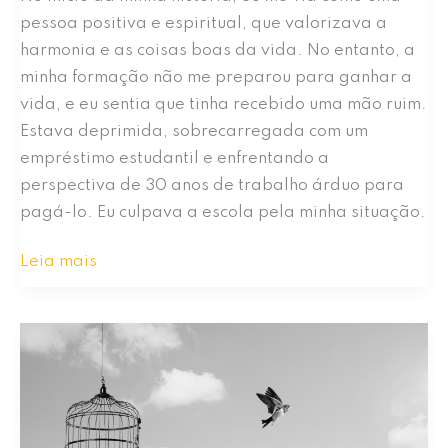
pessoa positiva e espiritual, que valorizava a
harmonia e as coisas boas da vida. No entanto, a
minha formação não me preparou para ganhar a
vida, e eu sentia que tinha recebido uma mão ruim.
Estava deprimida, sobrecarregada com um
empréstimo estudantil e enfrentando a
perspectiva de 30 anos de trabalho árduo para
pagá-lo. Eu culpava a escola pela minha situação.
A
Leia mais
Diferença
Que
A
Meditação
Fez
Para