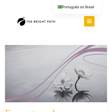
Ir
Português do Brasil
para
English (UK)
o
Español
conteúdo
Deutsch
繁體中文
Italiano