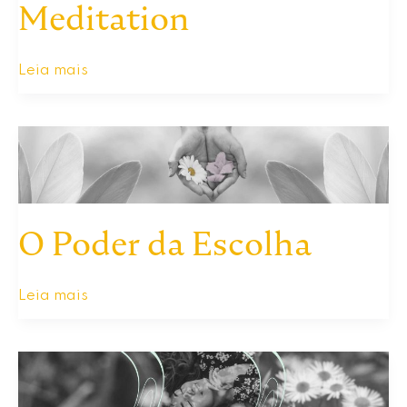
Meditation
Common
Leia mais
Myths
About
Meditation
O Poder da Escolha
O
Leia mais
Poder
da
Escolha