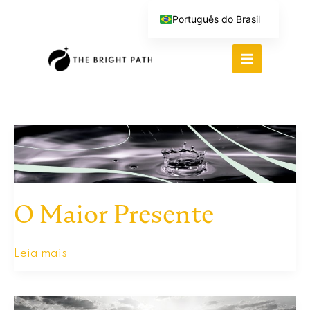
Ir
Português do Brasil
para
English (UK)
o
Español
conteúdo
Deutsch
繁體中文
Italiano
O Maior Presente
O
Leia mais
Maior
Presente