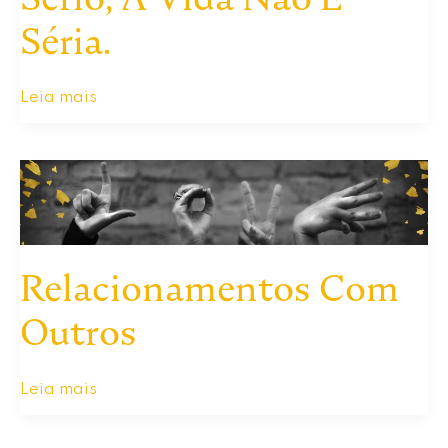
Dos
Séria.
Ishayas?
Sério,
Leia mais
A
Vida
Não
É
Séria.
Relacionamentos Com
Outros
Relacionamentos
Leia mais
Com
Outros