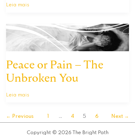
Encontrando
Leia mais
o
Propósito
Na
Vida
Peace or Pain – The
Unbroken You
Peace
Leia mais
or
Pain
←
Previous
1
…
4
5
6
Next
→
–
The
Copyright © 2026 The Bright Path