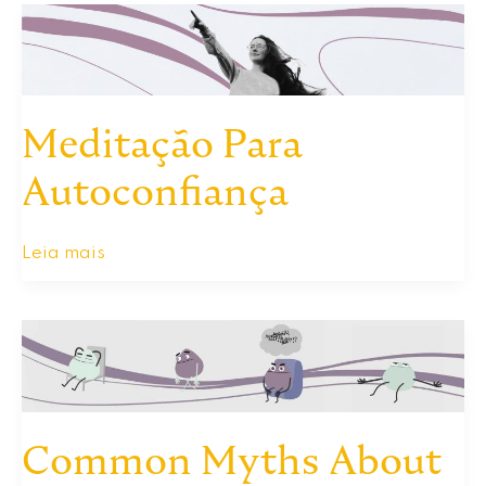
Meditação Para
Autoconfiança
Meditação
Leia mais
Para
Autoconfiança
Common Myths About