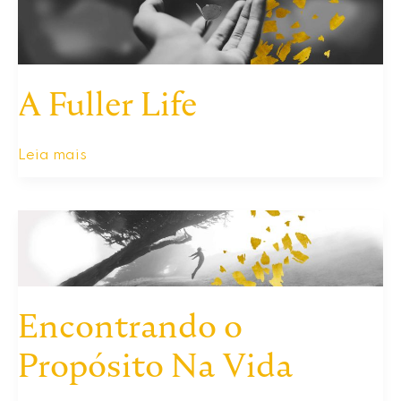
A Fuller Life
A
Leia mais
Fuller
Life
Encontrando o
Propósito Na Vida