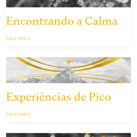
Encontrando a Calma
Encontrando
Leia mais
a
Calma
Experiências de Pico
Experiências
Leia mais
de
Pico