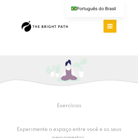
Ir
Português do Brasil
para
English (UK)
o
Español
conteúdo
Deutsch
繁體中文
Italiano
Exercícios
Experimente o espaço entre você e os seus
pensamentos.