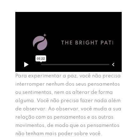
Para experimentar a paz, você não precisa
interromper nenhum dos seus pensamentos
ou sentimentos, nem os alterar de forma
alguma. Você não precisa fazer nada além
de observar. Ao observar, você muda a sua
relação com os pensamentos e os outros
movimentos, de modo que os pensamentos
não tenham mais poder sobre você.