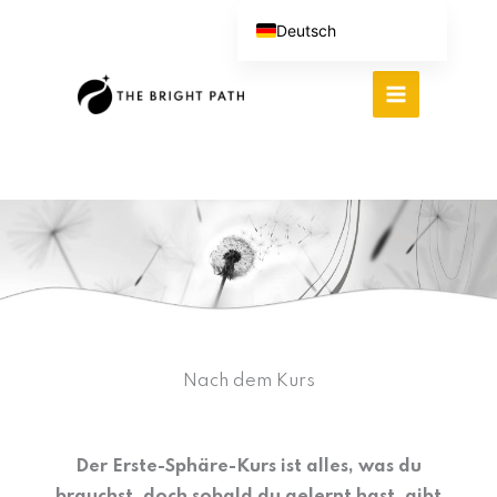
Zum
Deutsch
Inhalt
English (UK)
springen
Español
Português do Brasil
繁體中文
Italiano
Nach dem Kurs
Der Erste-Sphäre-Kurs ist alles, was du
brauchst, doch sobald du gelernt hast, gibt