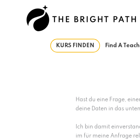
Zum
Inhalt
springen
KURS FINDEN
Find A Teach
Hast du eine Frage, ein
deine Daten in das unten
Ich bin damit einverstan
im für meine Anfrage re