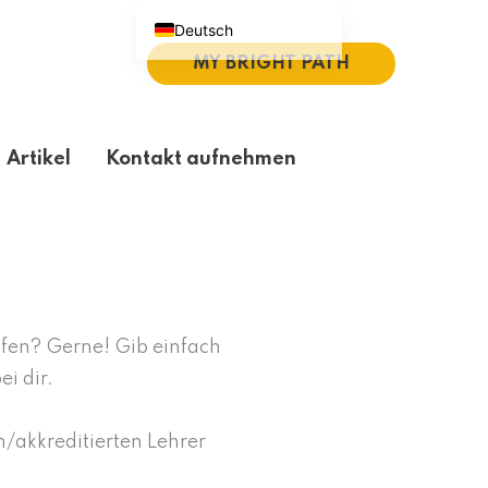
Deutsch
MY BRIGHT PATH
English (UK)
Español
Português do Brasil
Artikel
Kontakt aufnehmen
繁體中文
Italiano
lfen? Gerne! Gib einfach
i dir.
n/akkreditierten Lehrer